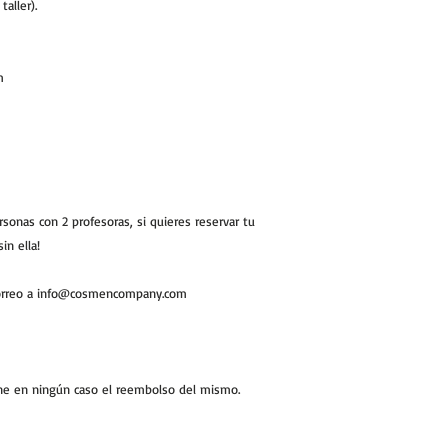
aller).
m
onas con 2 profesoras, si quieres reservar tu
in ella!
correo a info@cosmencompany.com
upone en ningún caso el reembolso del mismo.