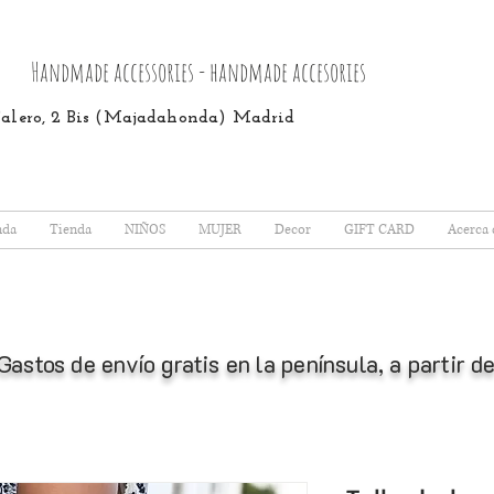
Handmade accessories - handmade accesories
 Calero, 2 Bis (Majadahonda) Madrid
nda
Tienda
NIÑOS
MUJER
Decor
GIFT CARD
Acerca 
Gastos de envío gratis en la península, a partir 