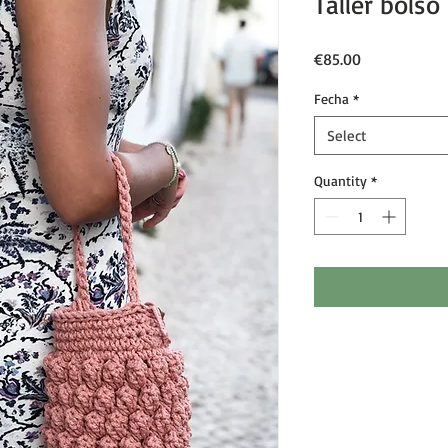
Taller bolso
Price
€85.00
Fecha
*
Select
Quantity
*