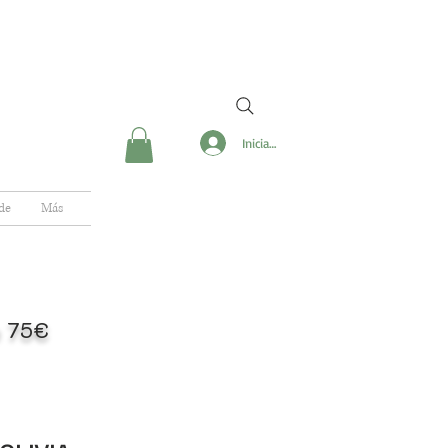
Iniciar sesión
de
Más
de 75€