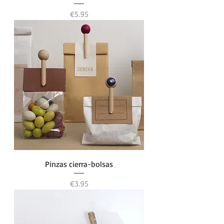
Price
€5.95
Pinzas cierra-bolsas
Price
€3.95