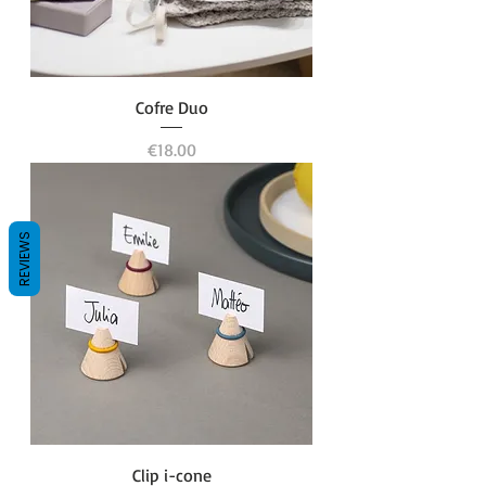
Cofre Duo
Price
€18.00
REVIEWS
Clip i-cone