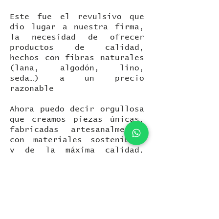
Este fue el revulsivo que
dio lugar a nuestra firma,
la necesidad de ofrecer
productos de calidad,
hechos con fibras naturales
(lana, algodón, lino,
seda…) a un precio
razonable
Ahora puedo decir orgullosa
que creamos piezas únicas,
fabricadas artesanalmente,
con materiales sostenibles
y de la máxima calidad,
combinando los diseños
tradicionales con las
tendencias más actuales.
Desde ese momento hasta
ahora ya han pasado unos