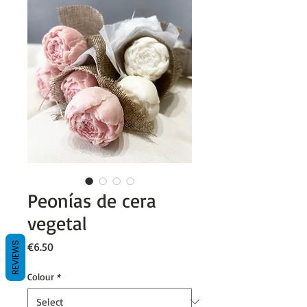
Peonías de cera
vegetal
Price
REVIEWS
€6.50
Colour
*