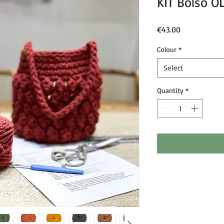
KIT Bolso O
Price
€43.00
Colour
*
Select
Quantity
*