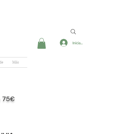
Iniciar sesión
de
Más
de 75€