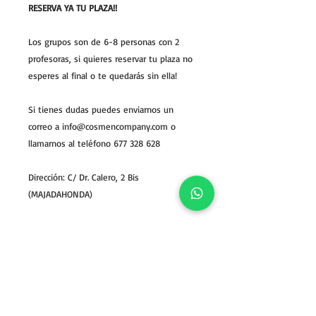
RESERVA YA TU PLAZA!!
Los grupos son de 6-8 personas con 2
profesoras, si quieres reservar tu plaza no
esperes al final o te quedarás sin ella!
Si tienes dudas puedes enviarnos un
correo a info@cosmencompany.com o
llamarnos al teléfono 677 328 628
Dirección: C/ Dr. Calero, 2 Bis
(MAJADAHONDA)
* la falta de asistencia al taller no supone
en ningún caso el reembolso del mismo