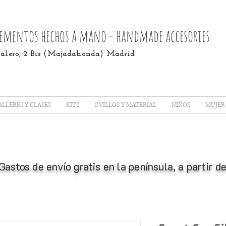
ementos hechos a mano - handmade accesories
 Calero, 2 Bis (Majadahonda) Madrid
ALLERES Y CLASES
KITS
OVILLOS Y MATERIAL
NIÑOS
MUJER
Gastos de envío gratis en la península, a partir 