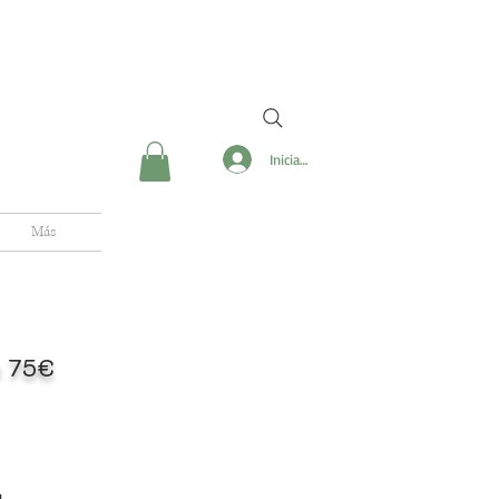
Iniciar sesión
Más
de 75€