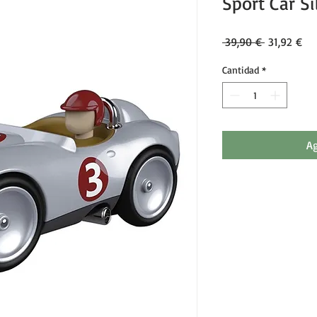
Sport Car Si
Precio
Pre
 39,90 € 
31,92 €
Cantidad
*
Ag