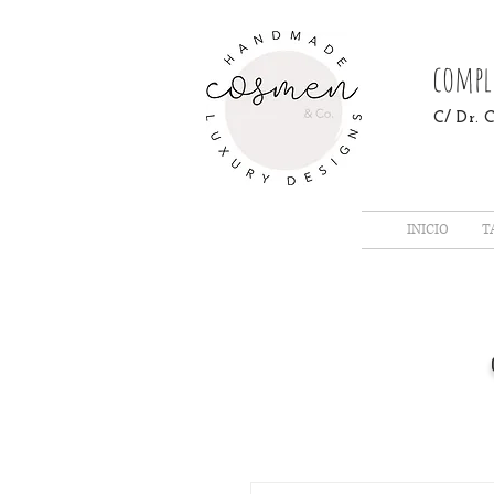
compl
C/ Dr.
INICIO
T