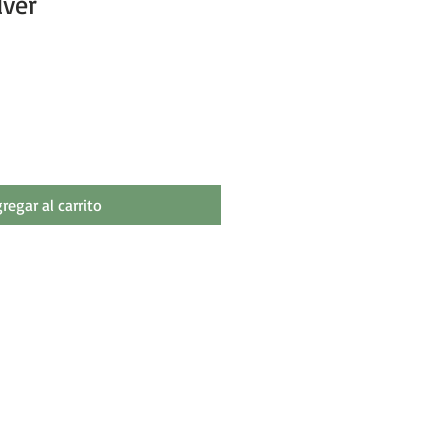
lver
cio de oferta
regar al carrito