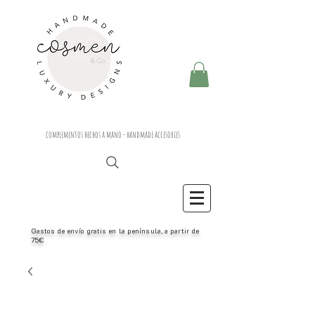
complementos hechos a mano - handmade accesories
Gastos de envío gratis en la península, a partir de
75€