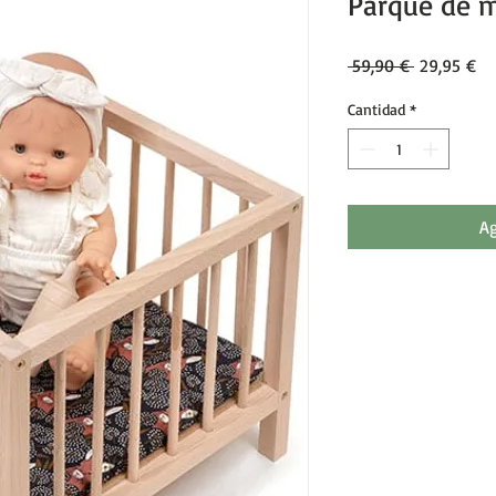
Parque de 
Precio
Pr
 59,90 € 
29,95 €
Cantidad
*
Ag