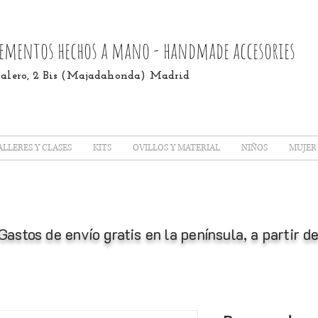
ementos hechos a mano - handmade accesories
 Calero, 2 Bis (Majadahonda) Madrid
ALLERES Y CLASES
KITS
OVILLOS Y MATERIAL
NIÑOS
MUJER
Gastos de envío gratis en la península, a partir 