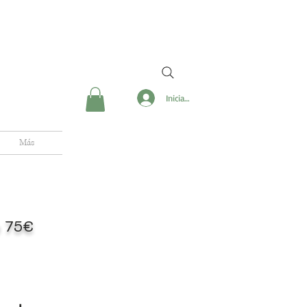
Iniciar sesión
Más
de 75€