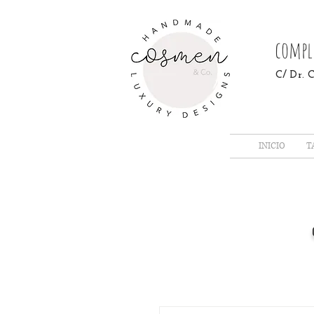
compl
C/ Dr.
INICIO
T