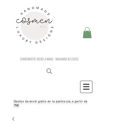
complementos hechos a mano - handmade accesories
Gastos de envío gratis en la península, a partir de
75€