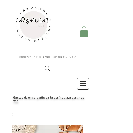
complementos hechos a mano - handmade accesories
Gastos de envío gratis en la península, a partir de
75€