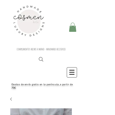
complementos hechos a mano - handmade accesories
Gastos de envío gratis en la península, a partir de
75€