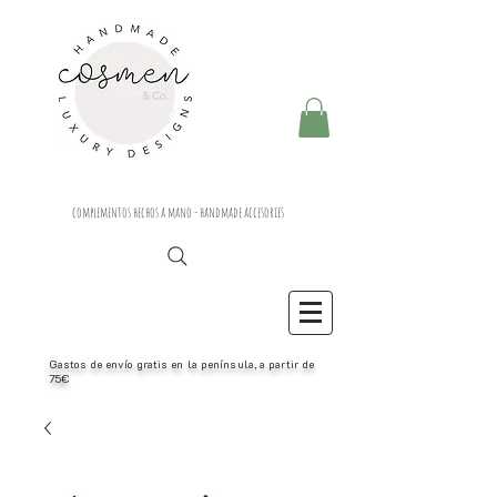
complementos hechos a mano - handmade accesories
Gastos de envío gratis en la península, a partir de
75€