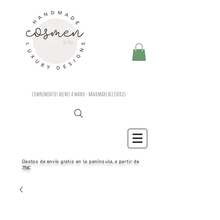
complementos hechos a mano - handmade accesories
Gastos de envío gratis en la península, a partir de
75€