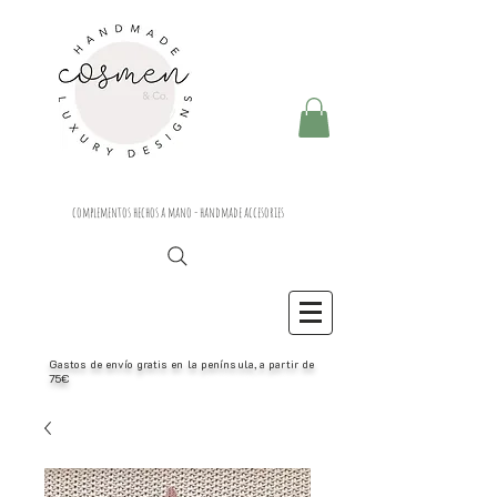
complementos hechos a mano - handmade accesories
Gastos de envío gratis en la península, a partir de
75€