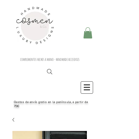
complementos hechos a mano - handmade accesories
Gastos de envío gratis en la península, a partir de
75€